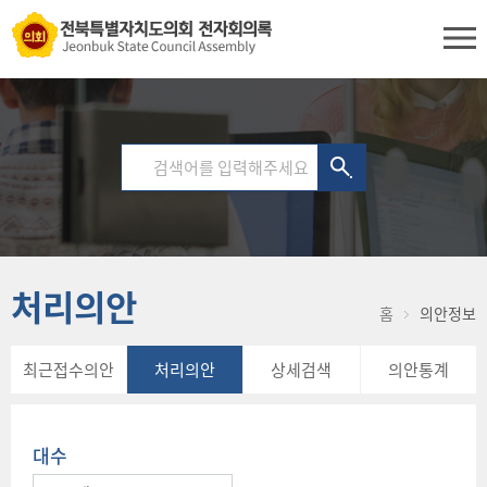
처리의안
홈
의안정보
최근접수의안
처리의안
상세검색
의안통계
대수